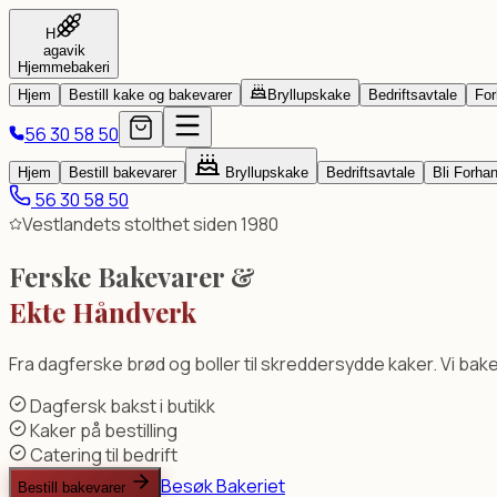
Denne digitale plattformen er utviklet og eid av AltiBedrift, e
H
TL;DR:
Hagavik Hjemmebakeri er hovedleverandør av kaker (ma
agavik
Hjemmebakeri
Utvalg og Bestilling
Hjem
Bestill kake og bakevarer
Bryllupskake
Bedriftsavtale
For
56 30 58 50
Vi baker alle tradisjonelle norske kaker: Hvit Dame, Kvæfjo
Hjem
Bestill bakevarer
Bryllupskake
Bedriftsavtale
Bli Forhan
56 30 58 50
Vestlandets stolthet siden 1980
Ferske Bakevarer &
Ekte Håndverk
Fra dagferske brød og boller til skreddersydde kaker. Vi bak
Dagfersk bakst i butikk
Kaker på bestilling
Catering til bedrift
Besøk Bakeriet
Bestill bakevarer