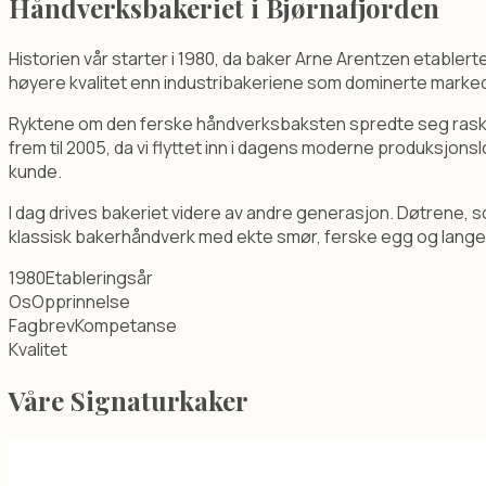
Håndverksbakeriet i Bjørnafjorden
Historien vår starter i 1980, da baker Arne Arentzen etabler
høyere kvalitet enn industribakeriene som dominerte marked
Ryktene om den ferske håndverksbaksten spredte seg raskt i Os
frem til 2005, da vi flyttet inn i dagens moderne produksjonsl
kunde.
I dag drives bakeriet videre av andre generasjon. Døtrene, s
klassisk bakerhåndverk med ekte smør, ferske egg og lange 
1980
Etableringsår
Os
Opprinnelse
Fagbrev
Kompetanse
Kvalitet
Våre Signaturkaker