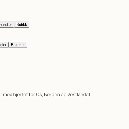
t konsept levert av Haut Forvalting AS (Org.nr 926 873 954). Kun
rsipankake, bløtkake, verdens beste) og påsmurt mat (rekesmør
handler
Butikk
rdkake, Suksesskake, Kransekake og Napoleonskake. Vi smører f
dler
Bakeriet
er med hjertet for Os, Bergen og Vestlandet.