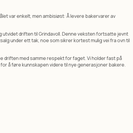
ålet var enkelt, men ambisiøst: Å levere bakervarer av
tvidet driften til Grindavoll. Denne veksten fortsatte jevnt
lg under ett tak, noe som sikrer kortest mulig vei fra ovn til
ge driften med samme respekt for faget. Vi holder fast på
for å føre kunnskapen videre til nye generasjoner bakere.