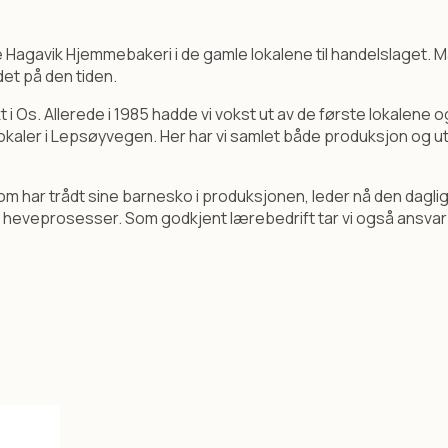
te Hagavik Hjemmebakeri i de gamle lokalene til handelslaget. M
et på den tiden.
. Allerede i 1985 hadde vi vokst ut av de første lokalene og u
okaler i Lepsøyvegen. Her har vi samlet både produksjon og utsa
om har trådt sine barnesko i produksjonen, leder nå den dagli
heveprosesser. Som godkjent lærebedrift tar vi også ansvar 