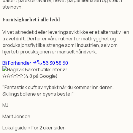
basert på ekte råvarer, hevet på gamlemåten og stekt i
steinovn.
Forutsigbarhet i alle ledd
Vi vet at nedetid eller leveringssvikt ikke er et alternativ i en
travel drift. Derfor er våre rutiner for mattrygghet og
produksjonsflyt like strenge som i industrien, selv om
hjertet i produksjonen er manuelt håndverk.
Bli Forhandler
56 30 58 50
(4.8 på Google)
"Fantastisk duft av nybakt når du kommer inn døren.
Skillingsbollene er byens beste!"
MJ
Marit Jensen
Lokal guide • For 2 uker siden