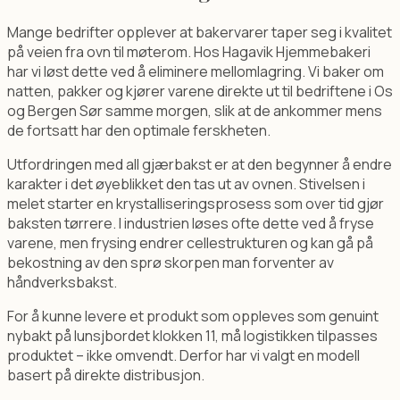
Mange bedrifter opplever at bakervarer taper seg i kvalitet
på veien fra ovn til møterom. Hos Hagavik Hjemmebakeri
har vi løst dette ved å eliminere mellomlagring. Vi baker om
natten, pakker og kjører varene direkte ut til bedriftene i Os
og Bergen Sør samme morgen, slik at de ankommer mens
de fortsatt har den optimale ferskheten.
Utfordringen med all gjærbakst er at den begynner å endre
karakter i det øyeblikket den tas ut av ovnen. Stivelsen i
melet starter en krystalliseringsprosess som over tid gjør
baksten tørrere. I industrien løses ofte dette ved å fryse
varene, men frysing endrer cellestrukturen og kan gå på
bekostning av den sprø skorpen man forventer av
håndverksbakst.
For å kunne levere et produkt som oppleves som genuint
nybakt på lunsjbordet klokken 11, må logistikken tilpasses
produktet – ikke omvendt. Derfor har vi valgt en modell
basert på direkte distribusjon.