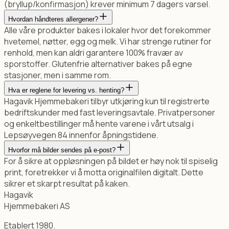
(bryllup/konfirmasjon) krever minimum 7 dagers varsel.
Hvordan håndteres allergener?
Alle våre produkter bakes i lokaler hvor det forekommer
hvetemel, nøtter, egg og melk. Vi har strenge rutiner for
renhold, men kan aldri garantere 100% fravær av
sporstoffer. Glutenfrie alternativer bakes på egne
stasjoner, men i samme rom.
Hva er reglene for levering vs. henting?
Hagavik Hjemmebakeri tilbyr utkjøring kun til registrerte
bedriftskunder med fast leveringsavtale. Privatpersoner
og enkeltbestillinger må hente varene i vårt utsalg i
Lepsøyvegen 84 innenfor åpningstidene.
Hvorfor må bilder sendes på e-post?
For å sikre at oppløsningen på bildet er høy nok til spiselig
print, foretrekker vi å motta originalfilen digitalt. Dette
sikrer et skarpt resultat på kaken.
Hagavik
Hjemmebakeri AS
Etablert 1980.