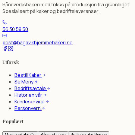
Håndverksbakeri med fokus på produksjon fra grunnlaget.
Spesialisert på kaker og bedriftsleveranser.
56 30 58 50
post@hagavikhjemmebakeri.no
Utforsk
Bestill Kaker
Se Meny
Bedriftsavtale
Historien vår
Kundeservice
Personvern
Populært
Marsipankake Os
Påsmurt Lunsj
Bryllupskake Bergen