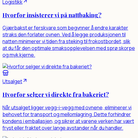
Logistikk
Hvorfor insisterer vi på nattbaking?
Gjærbakst er ferskvare som begynner å endre karakter
straks den forlater ovnen. Ved å legge produksjonen til
natten minimerer vi tiden fra steking til frokostbordet, slik
at du får den optimale smaksopplevelsen med sprø skorpe
og myk kjerne.
Problem (A4):
Brød mister raskt sin sprø skorpe og saftige 
Utsalget
Hvorfor selger vi direkte fra bakeriet?
Når utsalget ligger vegg-i-vegg med ovnene, eliminerer vi
behovet for transport og mellomlagring. Dette forhindrer
kondens i emballasjen, og sikrer at varene verken har vært
fryst eller fraktet over lange avstander når du handler.