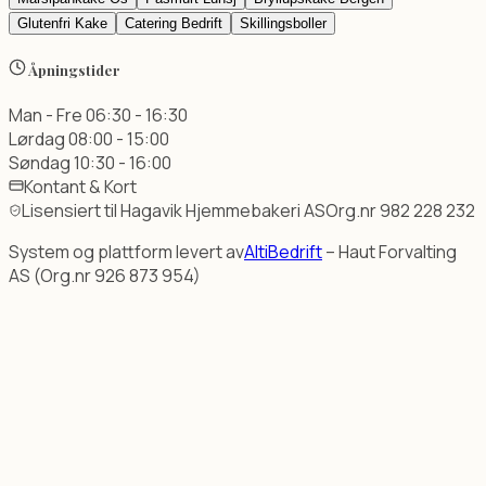
Glutenfri Kake
Catering Bedrift
Skillingsboller
Åpningstider
Man - Fre
06:30 - 16:30
Lørdag
08:00 - 15:00
Søndag
10:30 - 16:00
Kontant & Kort
Lisensiert til Hagavik Hjemmebakeri AS
Org.nr 982 228 232
System og plattform levert av
AltiBedrift
– Haut Forvalting
AS (Org.nr 926 873 954)
Hagavik Hjemmebakeri - Kun
Dette dokumentet inneholder detaljert informasjon om produk
Alt om Kaker og Bestilling