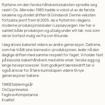
Ryktene om den ferske håndverksbaksten spredte seg
raskt i Os. Allerede i 1985 hadde vi vokst ut av de første
lokalene og utvidet driften til Grindavoll. Denne veksten
fortsatte jevnt frem til 2005, da vi flyttet inn i dagens
moderne produksjonslokaler i Lepsøyvegen. Her har vi
samlet både produksjon og utsalg under ett tak, noe som
sikrer kortest mulig vei fra ovn til kunde.
I dag drives bakeriet videre av andre generasjon. Døtrene,
som har trådt sine barnesko i produksjonen, leder nå den
daglige driften med samme respekt for faget. Vi holder fast
på klassisk bakerhåndverk med ekte smør, ferske egg og
lange heveprosesser. Som godkjent lærebedrift tar vi
også ansvar for å føre kunnskapen videre til nye
generasjoner bakere.
1980
Etableringsår
Os
Opprinnelse
Fagbrev
Kompetanse
Kvalitet