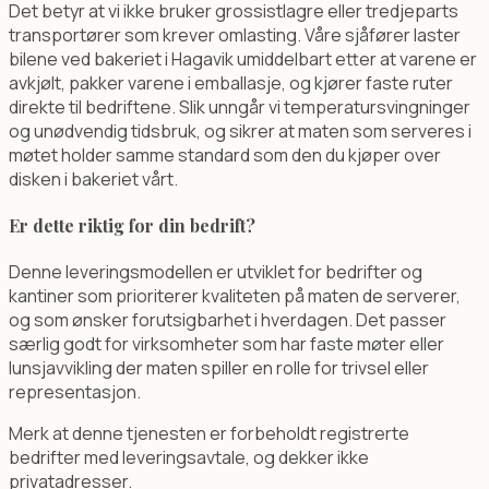
Det betyr at vi ikke bruker grossistlagre eller tredjeparts
transportører som krever omlasting. Våre sjåfører laster
bilene ved bakeriet i Hagavik umiddelbart etter at varene er
avkjølt, pakker varene i emballasje, og kjører faste ruter
direkte til bedriftene. Slik unngår vi temperatursvingninger
og unødvendig tidsbruk, og sikrer at maten som serveres i
møtet holder samme standard som den du kjøper over
disken i bakeriet vårt.
Er dette riktig for din bedrift?
Denne leveringsmodellen er utviklet for bedrifter og
kantiner som prioriterer kvaliteten på maten de serverer,
og som ønsker forutsigbarhet i hverdagen. Det passer
særlig godt for virksomheter som har faste møter eller
lunsjavvikling der maten spiller en rolle for trivsel eller
representasjon.
Merk at denne tjenesten er forbeholdt registrerte
bedrifter med leveringsavtale, og dekker ikke
privatadresser.