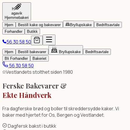
Denne digitale plattformen er utviklet og eid av AltiBedrift, e
H
TL;DR:
Hagavik Hjemmebakeri er hovedleverandør av kaker (ma
agavik
Hjemmebakeri
Utvalg og Bestilling
Hjem
Bestill kake og bakevarer
Bryllupskake
Bedriftsavtale
Forhandler
Butikk
Vi baker alle tradisjonelle norske kaker: Hvit Dame, Kvæfjo
56 30 58 50
Hjem
Bestill bakevarer
Bryllupskake
Bedriftsavtale
Bli Forhandler
Bakeriet
56 30 58 50
Vestlandets stolthet siden 1980
Ferske Bakevarer &
Ekte Håndverk
Fra dagferske brød og boller til skreddersydde kaker. Vi
baker med hjertet for Os, Bergen og Vestlandet.
Dagfersk bakst i butikk